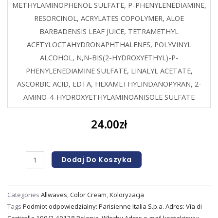
METHYLAMINOPHENOL SULFATE, P-PHENYLENEDIAMINE,
RESORCINOL, ACRYLATES COPOLYMER, ALOE
BARBADENSIS LEAF JUICE, TETRAMETHYL
ACETYLOCTAHYDRONAPHTHALENES, POLYVINYL
ALCOHOL, N,N-BIS(2-HYDROXYETHYL)-P-
PHENYLENEDIAMINE SULFATE, LINALYL ACETATE,
ASCORBIC ACID, EDTA, HEXAMETHYLINDANOPYRAN, 2-
AMINO-4-HYDROXYETHYLAMINOANISOLE SULFATE
24.00
zł
Dodaj Do Koszyka
Categories
Allwaves
,
Color Cream
,
Koloryzacja
Tags
Podmiot odpowiedzialny: Parisienne Italia S.p.a. Adres: Via di
Corticella 190/2 40128 Bolonia
,
Włochy Adres e-mail kontaktowy: