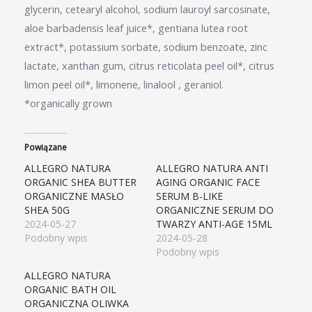
glycerin, cetearyl alcohol, sodium lauroyl sarcosinate,
aloe barbadensis leaf juice*, gentiana lutea root
extract*, potassium sorbate, sodium benzoate, zinc
lactate, xanthan gum, citrus reticolata peel oil*, citrus
limon peel oil*, limonene, linalool , geraniol.
*organically grown
Powiązane
ALLEGRO NATURA
ALLEGRO NATURA ANTI
ORGANIC SHEA BUTTER
AGING ORGANIC FACE
ORGANICZNE MASŁO
SERUM B-LIKE
SHEA 50G
ORGANICZNE SERUM DO
2024-05-27
TWARZY ANTI-AGE 15ML
Podobny wpis
2024-05-28
Podobny wpis
ALLEGRO NATURA
ORGANIC BATH OIL
ORGANICZNA OLIWKA