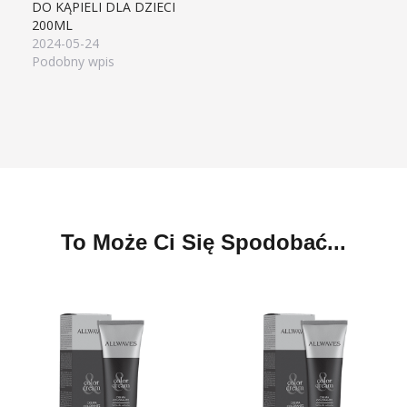
DO KĄPIELI DLA DZIECI
200ML
2024-05-24
Podobny wpis
To Może Ci Się Spodobać...