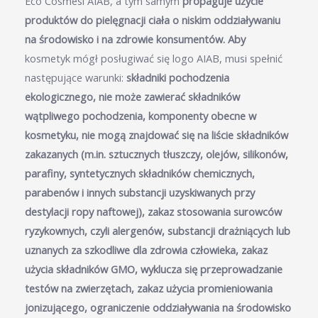
Eco Cosmesi AIAB, a tym samym
propaguje użycie
produktów do pielęgnacji ciała o niskim oddziaływaniu
na środowisko i na zdrowie konsumentów. Aby
kosmetyk mógł posługiwać się logo AIAB, musi spełnić
następujące warunki:
składniki pochodzenia
ekologicznego,
nie może zawierać składników
wątpliwego pochodzenia,
komponenty obecne w
kosmetyku, nie mogą znajdować się na liście składników
zakazanych (m.in. sztucznych tłuszczy, olejów, silikonów,
parafiny, syntetycznych składników chemicznych,
parabenów
i innych substancji uzyskiwanych przy
destylacji ropy naftowej),
zakaz stosowania surowców
ryzykownych, czyli alergenów, substancji drażniących lub
uznanych za szkodliwe dla zdrowia człowieka,
zakaz
użycia składników GMO,
wyklucza się przeprowadzanie
testów na zwierzętach,
zakaz użycia promieniowania
jonizującego,
ograniczenie oddziaływania na środowisko